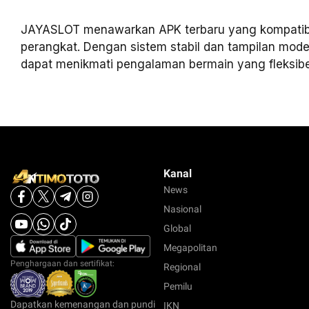
JAYASLOT menawarkan APK terbaru yang kompatibe
perangkat. Dengan sistem stabil dan tampilan mod
dapat menikmati pengalaman bermain yang fleksibe
Kanal
News
Nasional
Global
Megapolitan
Penghargaan dan sertifikat:
Regional
Pemilu
Dapatkan kemenangan dan pundi
IKN