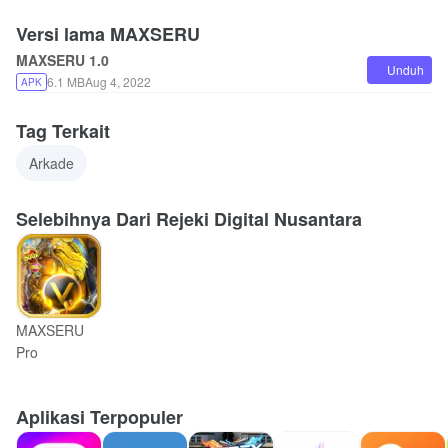
Versi lama MAXSERU
MAXSERU 1.0
Unduh
6.1 MB
Aug 4, 2022
APK
Tag Terkait
Arkade
Selebihnya Dari Rejeki Digital Nusantara
MAXSERU
Pro
0.0
Aplikasi Terpopuler